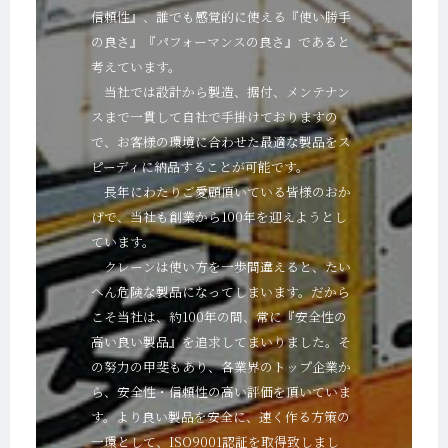
信頼性』、誰でも感覚的に使える『使い勝手
の良さ』『パフォーマンスの良さ』
であると
考えています。
当社では設計から製造、据付、メンテナン
スまで一貫して自社で手掛けておりますの
で、お客様の環境に合わせた最適な
製品をス
ピーディに納品することが可能です。
長年にわたりご愛顧頂いている皆様のおか
げで、当社も創業から100年を迎えようとし
ています。
クレーンは使い方を一歩間違えると、たい
へん危険な製品になってしまいます。だから
こそ当社は、約100年の間、常に
『安全性の
高い良い製品』を追求してまいりました。そ
の努力の甲斐もあり、各業界のトップ企業か
ら、安全性・信頼性の
高い評価を頂いていま
す。より良い製品を安全に、速く作る方策の
一環として、ISO9001認証を取得致しまし